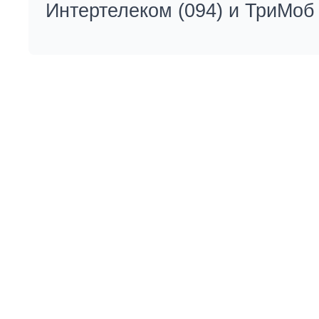
Интертелеком (094) и ТриМоб 