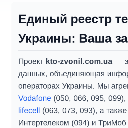
Единый реестр т
Украины: Ваша за
Проект
kto-zvonil.com.ua
— э
данных, объединяющая инфо
операторах Украины. Мы агре
Vodafone
(050, 066, 095, 099)
lifecell
(063, 073, 093), а так
Интертелеком (094) и ТриМоб 