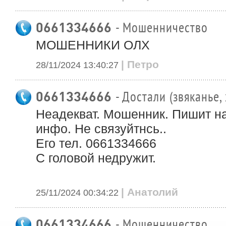
0661334666
- Мошенничество
МОШЕННИКИ ОЛХ
| Петро
28/11/2024 13:40:27
0661334666
- Достали (звяканье,
Неадекват. Мошенник. Пишит на
инфо. Не связуйтнсь..
Его тел. 0661334666
С головой недружит.
| Анатолий
25/11/2024 00:34:22
0661334666
- Мошенничество