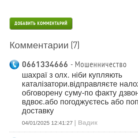
ДОБАВИТЬ КОММЕНТАРИЙ
(7)
Комментарии
0661334666
- Мошенничество
шахраї з олх. ніби купляють
каталізатори.відправляєте нал
обговорену суму-по факту дзвон
вдвоє.або погоджуєтесь або по
доставку
| Вадик
04/01/2025 12:41:27