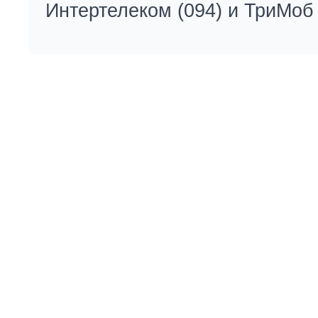
Интертелеком (094) и ТриМоб 