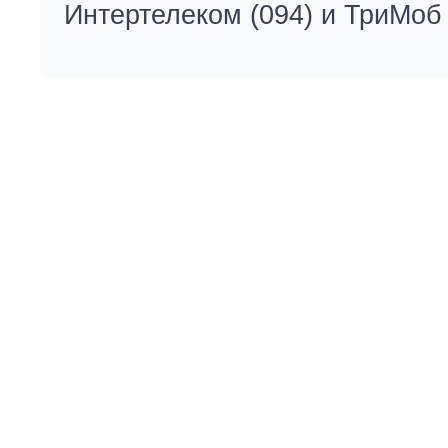
Интертелеком (094) и ТриМоб 