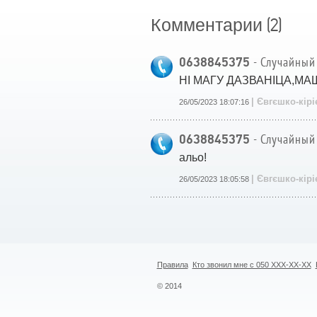
(2)
Комментарии
0638845375
- Случайный
НІ МАГУ ДАЗВАНІЦА,
| Євгєшко-кір
26/05/2023 18:07:16
0638845375
- Случайный
альо!
| Євгєшко-кір
26/05/2023 18:05:58
Правила
Кто звонил мне с 050 XXX-XX-XX
© 2014