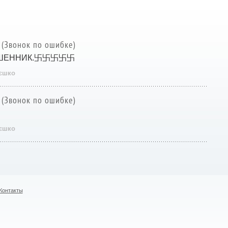
 (Звонок по ошибке)
МАШЕННИК.卐卐卐卐卐
ієшко
 (Звонок по ошибке)
ієшко
Контакты