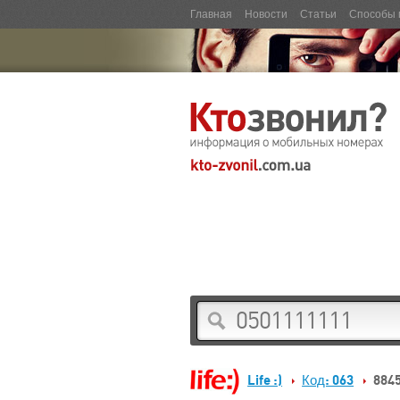
Главная
Новости
Статьи
Способы 
Life :)
Код: 063
884