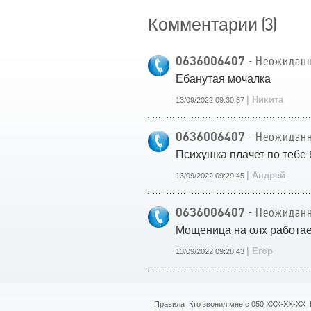
(3)
Комментарии
0636006407
- Неожиданн
Ебанутая мочалка
| Никита
13/09/2022 09:30:37
0636006407
- Неожиданн
Психушка плачет по тебе 
| Андрей
13/09/2022 09:29:45
0636006407
- Неожиданн
Мощеница на олх работает
| Егор
13/09/2022 09:28:43
Правила
Кто звонил мне с 050 XXX-XX-XX