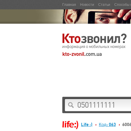
Главная
Новости
Статьи
Способы 
Life :)
Код: 063
600