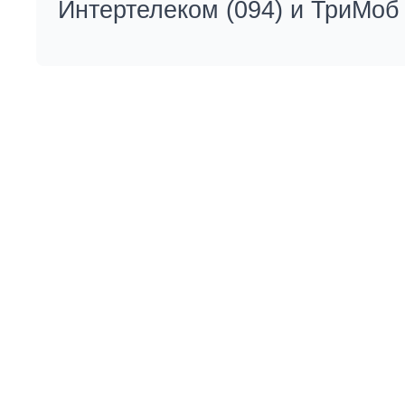
Интертелеком (094) и ТриМоб 