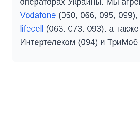
операторах Украины. Мы агре
Vodafone
(050, 066, 095, 099)
lifecell
(063, 073, 093), а так
Интертелеком (094) и ТриМоб 