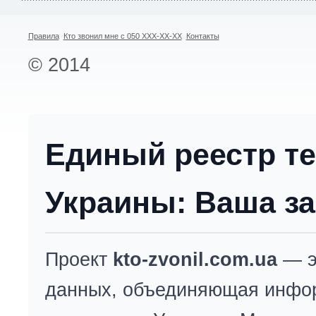
Правила
Кто звонил мне с 050 XXX-XX-XX
Контакты
© 2014
Единый реестр т
Украины: Ваша за
Проект
kto-zvonil.com.ua
— э
данных, объединяющая инфо