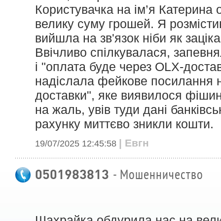
Користувачка на ім’я Катерина
велику суму грошей. Я розмісти
вийшла на зв'язок ніби як зацік
Ввічливо спілкувалася, запевня
і "оплата буде через OLX-достав
надіслала фейкове посилання 
доставки", яке виявилося фішин
на жаль, увів туди дані банківськ
рахунку миттєво зникли кошти.
| Евгн
19/07/2025 12:45:58
0501983813
- Мошенничество
Шахрайка обдурила нас на вели