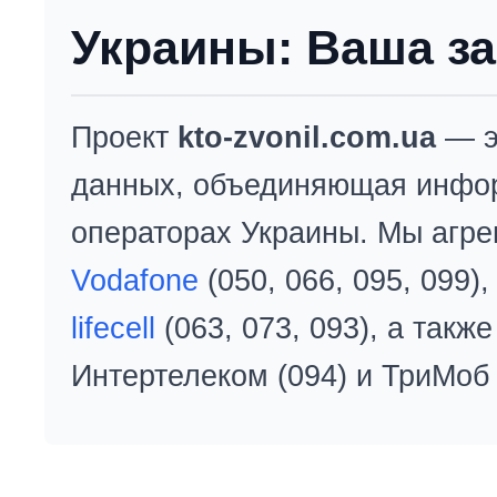
Украины: Ваша за
Проект
kto-zvonil.com.ua
— э
данных, объединяющая инфо
операторах Украины. Мы агре
Vodafone
(050, 066, 095, 099)
lifecell
(063, 073, 093), а так
Интертелеком (094) и ТриМоб 