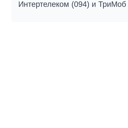
Интертелеком (094) и ТриМоб 