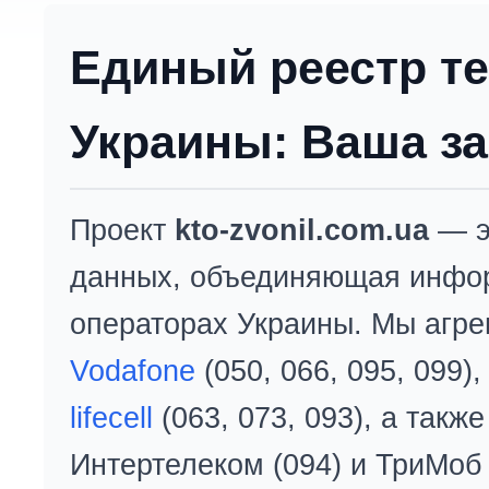
Единый реестр т
Украины: Ваша за
Проект
kto-zvonil.com.ua
— э
данных, объединяющая инфо
операторах Украины. Мы агре
Vodafone
(050, 066, 095, 099)
lifecell
(063, 073, 093), а так
Интертелеком (094) и ТриМоб 