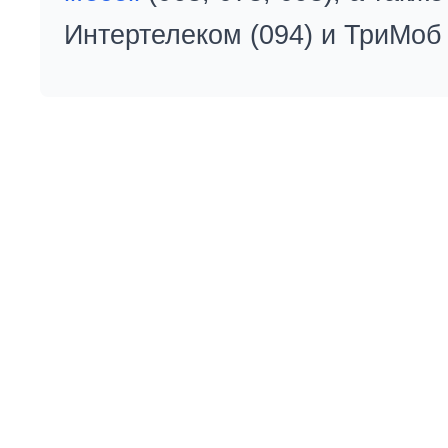
Интертелеком (094) и ТриМоб 