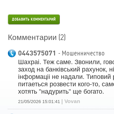
ДОБАВИТЬ КОММЕНТАРИЙ
(2)
Комментарии
0443575071
- Мошенничество
Шахраi. Теж саме. Звонили, го
заход на банкiвський рахунок, нi
iнформацii не надали. Типовий 
питаеться розвести кого-то, само
хотять "надурить" ще богато.
| Vovan
21/05/2026 15:01:41