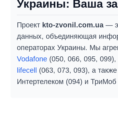
Украины: Ваша за
Проект
kto-zvonil.com.ua
— э
данных, объединяющая инфо
операторах Украины. Мы агре
Vodafone
(050, 066, 095, 099)
lifecell
(063, 073, 093), а так
Интертелеком (094) и ТриМоб 