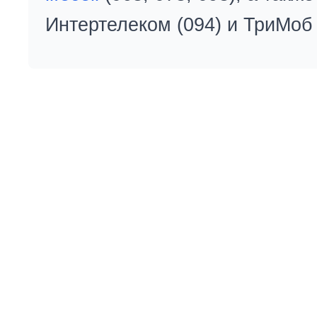
Интертелеком (094) и ТриМоб 